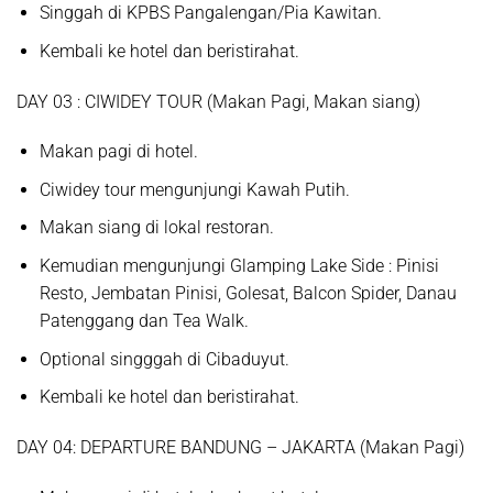
Singgah di
KPBS Pangalengan/Pia Kawitan.
Kembali ke hotel dan beristirahat.
D
AY
0
3
:
CIWIDEY TOUR
(Makan
P
agi,
Makan
siang)
Makan pagi di hotel.
Ciwidey tour mengunjungi
Kawah Putih.
Makan siang di lokal restoran.
Kemudian mengunjungi
Glamping Lake Side
: Pinisi
Resto, Jembatan Pinisi, Golesat, Balcon Spider, Danau
Patenggang dan Tea Walk
.
Optional singggah di
Cibaduyut.
Kembali ke hotel dan beristirahat.
D
AY
0
4
:
DEPARTURE BANDUNG – JAKARTA
(Makan
P
agi)