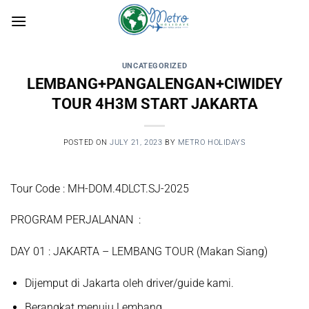
Skip
to
content
UNCATEGORIZED
LEMBANG+PANGALENGAN+CIWIDEY
TOUR 4H3M START JAKARTA
POSTED ON
JULY 21, 2023
BY
METRO HOLIDAYS
Tour Code : MH-DOM.4DLCT.SJ-2025
PROGRAM PERJALANAN
:
D
AY
01 :
JAKARTA – LEMBANG TOUR (Makan Siang)
Dijemput di Jakarta oleh driver/guide kami.
Berangkat menuju
Lembang.