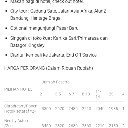
Makan pagi di hotel, check out hotel.
City tour :
Gedung Sate, Jalan Asia Afrika, Alun2
Bandung, Heritage Braga.
Optional mengunjungi
Pasar Baru.
Singgah di toko kue :
Kartika Sari/Primarasa dan
Batagor Kingsley
.
Diantar kembali ke Jakarta, End Off Service.
HARGA PER ORANG (Dalam Ribuan Rupiah)
Jumlah Peserta
PILIHAN HOTEL
11-
2
3-5
6-7
8-10
25
40
14
Citradream/Panen
3300
2670
2480
2210
2040
1985
18
Hotel/ setaraf *2+
Neo by Aston
/Zest
3460
2820
2630
2360
2210
2150
20