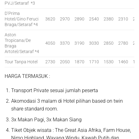
PVJ/Setaraf *3
D’Prima
Hotel/Gino Feruci
3620
2970
2890
2540
2380
2310
21
Braga/Setaraf *4
Aston
Tropicana/De
4050
3370
3190
3030
2850
2780
26
Braga
Artotel/Setaraf *4
Tour Tanpa Hotel
2730
2050
1870
1710
1530
1460
13
HARGA TERMASUK
:
Transport Private sesuai jumlah peserta
Akomodasi 3 malam di Hotel pilihan based on twin
share standard room.
3x Makan Pagi, 3x Makan Siang
Tiket Objek wisata : The Great Asia Afrika, Farm House,
Nimo Highland, Wayang Windu, Kawah Putih dan