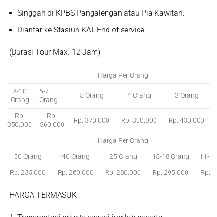
Singgah di KPBS Pangalengan atau Pia Kawitan.
Diantar ke Stasiun KAI. End of service.
(Durasi Tour Max. 12 Jam)
Harga Per Orang
8-10
6-7
5 Orang
4 Orang
3 Orang
Orang
Orang
Rp.
Rp.
Rp. 370.000
Rp. 390.000
Rp. 430.000
350.000
360.000
Harga Per Orang
50 Orang
40 Orang
25 Orang
15-18 Orang
11-14
Rp. 235.000
Rp. 260.000
Rp. 280.000
Rp. 295.000
Rp. 3
HARGA TERMASUK :