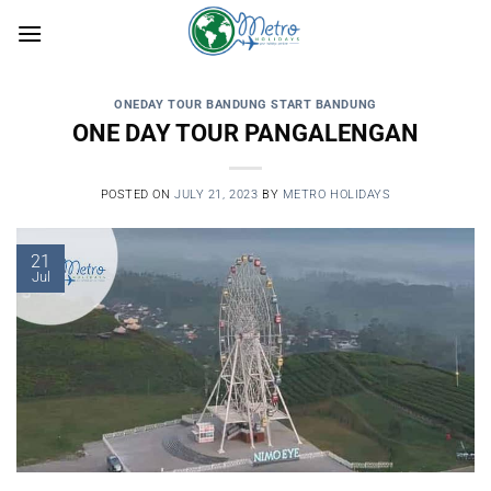
Skip
to
content
ONEDAY TOUR BANDUNG START BANDUNG
ONE DAY TOUR PANGALENGAN
POSTED ON
JULY 21, 2023
BY
METRO HOLIDAYS
21
Jul