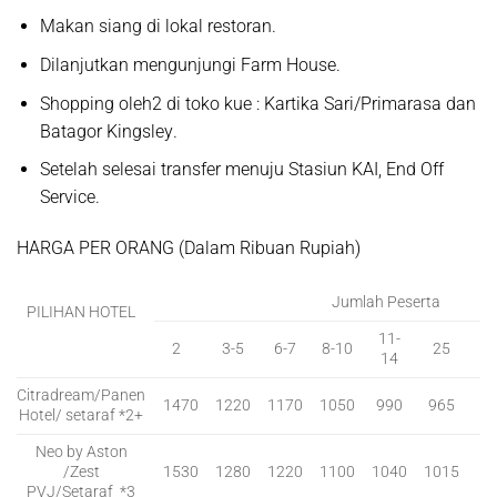
Makan siang di lokal restoran.
Dilanjutkan mengunjungi
Farm House.
Shopping oleh2 di toko kue :
Kartika Sari/Primarasa dan
Batagor Kingsley
.
Setelah selesai transfer menuju Stasiun KAI, End Off
Service.
HARGA PER ORANG (Dalam Ribuan Rupiah)
Jumlah Peserta
PILIHAN HOTEL
11-
2
3-5
6-7
8-10
25
4
14
Citradream/Panen
1470
1220
1170
1050
990
965
9
Hotel/ setaraf *2+
Neo by Aston
/Zest
1530
1280
1220
1100
1040
1015
9
PVJ/Setaraf *3