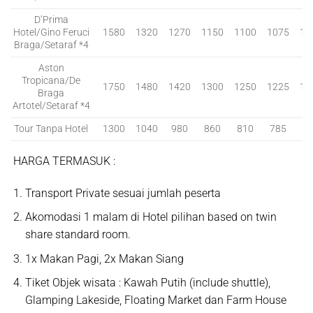
D’Prima
Hotel/Gino Feruci
1580
1320
1270
1150
1100
1075
10
Braga/Setaraf *4
Aston
Tropicana/De
1750
1480
1420
1300
1250
1225
11
Braga
Artotel/Setaraf *4
Tour Tanpa Hotel
1300
1040
980
860
810
785
7
HARGA TERMASUK
:
Transport Private sesuai jumlah peserta
Akomodasi 1 malam di Hotel pilihan based on twin
share standard room.
1x Makan Pagi, 2x Makan Siang
Tiket Objek wisata : Kawah Putih (include shuttle),
Glamping Lakeside, Floating Market dan Farm House