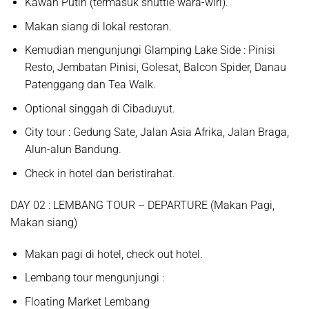
Kawah Putih
(termasuk shuttle wara-wiri).
Makan siang di lokal restoran.
Kemudian mengunjungi
Glamping Lake Side
: Pinisi
Resto, Jembatan Pinisi, Golesat, Balcon Spider, Danau
Patenggang dan Tea Walk
.
Optional singgah di
Cibaduyut.
City tour : Gedung Sate, Jalan Asia Afrika, Jalan Braga,
Alun-alun Bandung.
Check in hotel dan beristirahat.
D
AY
02 :
LEMBANG TOUR – DEPARTURE
(Makan
P
agi,
Makan
siang)
Makan pagi di hotel, check out hotel.
Lembang tour mengunjungi :
Floating Market Lembang